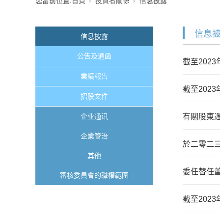
您當前位置:
首頁
投資者關係
信息披露
信息
信息披露
公告及通函
截至202
業績報告
截至202
招股文件
企业通讯
有關股東
企業管治
於二零二
其他
委任替任
審核委員會的職權範圍
截至202