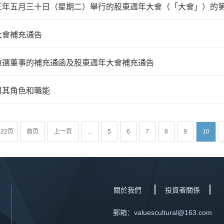
三年五月三十日（星期二）舉行的股東週年大會（「大會」）的
大會補充通告
重選董事的補充通函及股東週年大會補充通告
與其角色和職能
22页
首页
上一页
...
5
6
7
8
9
10
關於我們
投資者關係
郵箱：valuescultural@163.com